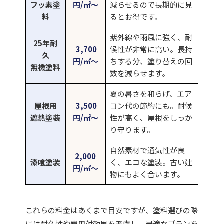
フッ素塗
円/㎡〜
減らせるので長期的に見
料
るとお得です。
紫外線や雨風に強く、耐
25年耐
3,700
候性が非常に高い。長持
久
円/㎡〜
ちする分、塗り替えの回
無機塗料
数を減らせます。
夏の暑さを和らげ、エア
屋根用
3,500
コン代の節約にも。耐候
遮熱塗装
円/㎡〜
性が高く、屋根をしっか
り守ります。
自然素材で通気性が良
2,000
漆喰塗装
く、エコな塗装。古い建
円/㎡〜
物にもよく合います。
これらの料金はあくまで目安ですが、塗料選びの際
には耐久性や費用対効果を考慮し、最適なプランを