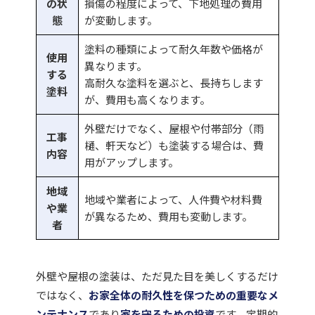
の状
損傷の程度によって、下地処理の費用
態
が変動します。
塗料の種類によって耐久年数や価格が
使用
異なります。
する
高耐久な塗料を選ぶと、長持ちします
塗料
が、費用も高くなります。
外壁だけでなく、屋根や付帯部分（雨
工事
樋、軒天など）も塗装する場合は、費
内容
用がアップします。
地域
地域や業者によって、人件費や材料費
や業
が異なるため、費用も変動しま
す。
者
外壁や屋根の塗装は、ただ見た目を美しくするだけ
ではなく、
お家全体の耐久性を保つための重要なメ
ンテナンス
であり
家を守るための投資
です。定期的